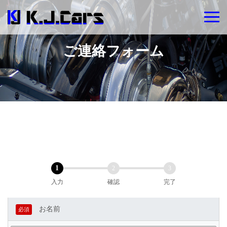
ご連絡フォーム
1
2
3
入力
確認
完了
お名前
必須